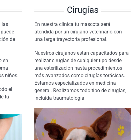
Cirugías
 las
En nuestra clínica tu mascota será
 puede
atendida por un cirujano veterinario con
ción de
una larga trayectoria profesional.
Nuestros cirujanos están capacitados para
o en
realizar cirugías de cualquier tipo desde
isma
una esterilización hasta procedimientos
os niños.
más avanzados como cirugías torácicas.
Estamos especializados en medicina
odo el
general. Realizamos todo tipo de cirugías,
de tu
incluida traumatología.